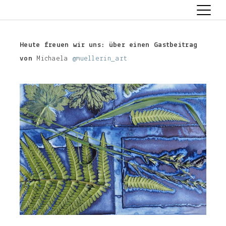
artlaboratorium
Skip
Heute freuen wir uns: über einen Gastbeitrag
to
von
Michaela
@muellerin_art
content