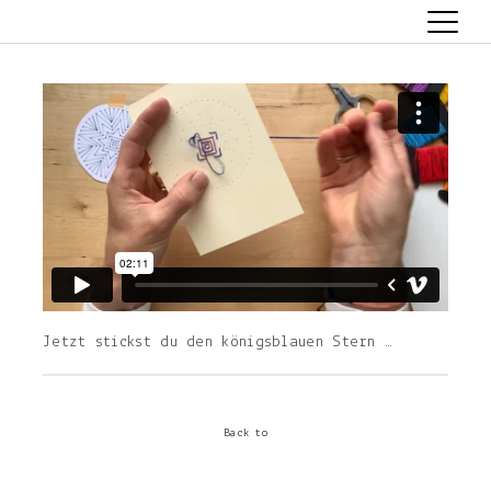
artlaboratorium
Skip
to
content
Jetzt stickst du den königsblauen Stern …
Back to